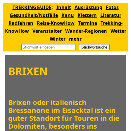
TREKKINGGUIDE
:
Inhalt
Ausrüstung
Fotos
Gesundheit/Notfälle
Kanu
Klettern
Literatur
Radfahren
Reise-KnowHow
Termine
Trekking-
KnowHow
Veranstalter
Wander-Regionen
Wetter
Winter
mehr
Stichwortsuche
BRIXEN
Brixen oder italienisch
Bressanone im Eisacktal ist ein
guter Standort für Touren in die
Dolomiten, besonders ins