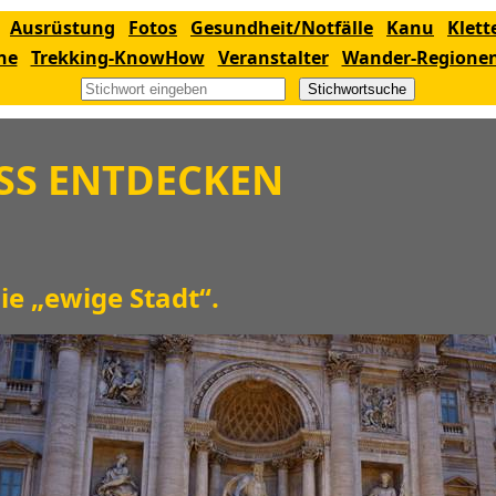
Ausrüstung
Fotos
Gesundheit/Notfälle
Kanu
Klett
ne
Trekking-KnowHow
Veranstalter
Wander-Regione
Stichwortsuche
SS ENTDECKEN
e „ewige Stadt“.