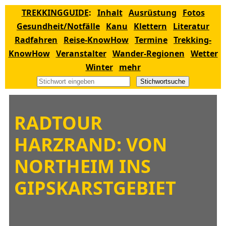
TREKKINGGUIDE
:
Inhalt
Ausrüstung
Fotos
Gesundheit/Notfälle
Kanu
Klettern
Literatur
Radfahren
Reise-KnowHow
Termine
Trekking-
KnowHow
Veranstalter
Wander-Regionen
Wetter
Winter
mehr
Stichwortsuche
RADTOUR
HARZRAND: VON
NORTHEIM INS
GIPSKARSTGEBIET