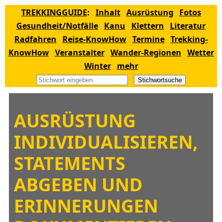
TREKKINGGUIDE
:
Inhalt
Ausrüstung
Fotos
Gesundheit/Notfälle
Kanu
Klettern
Literatur
Radfahren
Reise-KnowHow
Termine
Trekking-
KnowHow
Veranstalter
Wander-Regionen
Wetter
Winter
mehr
Stichwortsuche
AUSRÜSTUNG
INDIVIDUALISIEREN,
STATEMENTS
ABGEBEN UND
ERINNERUNGEN