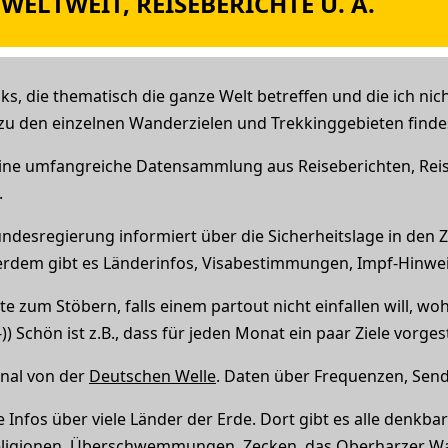
 WELTWEIT, REISEBERICHTE U. Ä.
nks, die thematisch die ganze Welt betreffen und die ich nic
 zu den einzelnen Wanderzielen und Trekkinggebieten find
Eine umfangreiche Datensammlung aus Reiseberichten, Rei
.
ndesregierung informiert über die Sicherheitslage in den Z
erdem gibt es Länderinfos, Visabestimmungen, Impf-Hinweis
ite zum Stöbern, falls einem partout nicht einfallen will, wo
-)) Schön ist z.B., dass für jeden Monat ein paar Ziele vorges
onal von der
Deutschen Welle
. Daten über Frequenzen, Sendez
Infos über viele Länder der Erde. Dort gibt es alle denkbar
 Religionen, Überschwemmungen,
Zecken
, das
Oberharzer
Wa