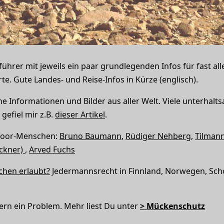
ührer mit jeweils ein paar grundlegenden Infos für fast all
te. Gute Landes- und Reise-Infos in Kürze (englisch).
e Informationen und Bilder aus aller Welt. Viele unterhalts
gefiel mir z.B.
dieser Artikel
.
door-Menschen:
Bruno Baumann
,
Rüdiger Nehberg
,
Tilmann
öckner)
,
Arved Fuchs
chen erlaubt?
Jedermannsrecht in Finnland, Norwegen, Sch
ern ein Problem. Mehr liest Du unter
> Mückenschutz