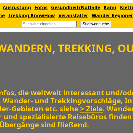
Ausrüstung
Fotos
Gesundheit/Notfälle
Kanu
Klett
ne
Trekking-KnowHow
Veranstalter
Wander-Regione
Stichwortsuche
WANDERN, TREKKING, O
Infos, die weltweit interessant und/od
. Wander- und Trekkingvorschläge, In
er-Gebieten etc. siehe
> Ziele
. Wande
 und spezialisierte Reisebüros finden
e Übergänge sind fließend.