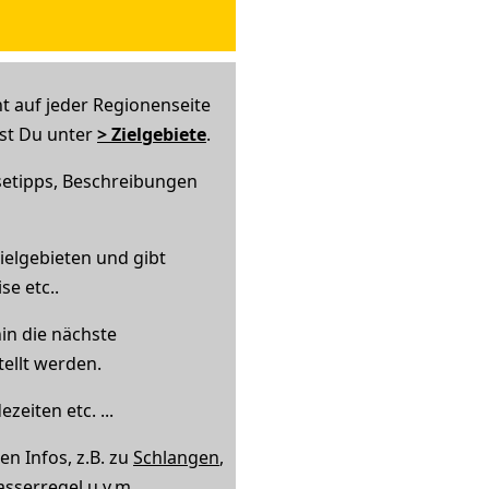
ht auf jeder Regionenseite
est Du unter
> Zielgebiete
.
setipps, Beschreibungen
ielgebieten und gibt
e etc..
hin die nächste
tellt werden.
eiten etc. ...
en Infos, z.B. zu
Schlangen
,
sserregel u.v.m.