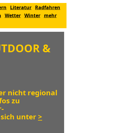
ern
Literatur
Radfahren
n
Wetter
Winter
mehr
UTDOOR &
er nicht regional
fos zu
r-
 sich unter
>