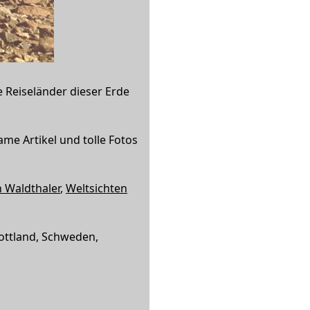
e Reiseländer dieser Erde
ame Artikel und tolle Fotos
 Waldthaler
,
Weltsichten
ottland, Schweden,