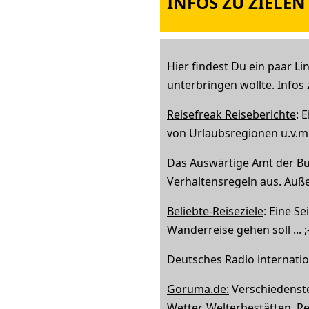
INFOS ZU ZIELEN
Hier findest Du ein paar Li
unterbringen wollte. Infos
Reisefreak Reiseberichte
: 
von Urlaubsregionen u.v.m
Das
Auswärtige Amt
der Bu
Verhaltensregeln aus. Auß
Beliebte-Reiseziele
: Eine Se
Wanderreise gehen soll ... ;
Deutsches Radio internati
Goruma.de:
Verschiedenste 
Wetter, Welterbestätten,