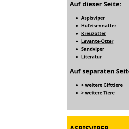
Auf dieser Seite:
Aspisviper
Hufeisennatter
Kreuzotter
Levante-Otter
Sandviper
Literatur
Auf separaten Seit
> weitere Gifttiere
> weitere Tiere
ASPISVIPER