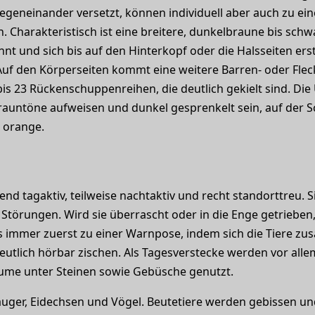
egeneinander versetzt, können individuell aber auch zu ein
 Charakteristisch ist eine breitere, dunkelbraune bis schw
t und sich bis auf den Hinterkopf oder die Halsseiten erst
Auf den Körperseiten kommt eine weitere Barren- oder Flec
bis 23 Rückenschuppenreihen, die deutlich gekielt sind. Die
auntöne aufweisen und dunkel gesprenkelt sein, auf der S
s orange.
end tagaktiv, teilweise nachtaktiv und recht standorttreu. 
i Störungen. Wird sie überrascht oder in die Enge getrieben,
s immer zuerst zu einer Warnpose, indem sich die Tiere z
tlich hörbar zischen. Als Tagesverstecke werden vor allem
ume unter Steinen sowie Gebüsche genutzt.
uger, Eidechsen und Vögel. Beutetiere werden gebissen und