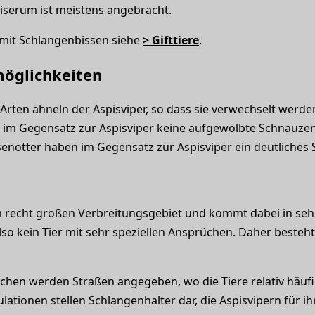
iserum ist meistens angebracht.
it Schlangenbissen siehe
> Gifttiere
.
öglichkeiten
rten ähneln der Aspisviper, so dass sie verwechselt werd
 im Gegensatz zur Aspisviper keine aufgewölbte Schnauzen
senotter haben im Gegensatz zur Aspisviper ein deutliches
em recht großen Verbreitungsgebiet und kommt dabei in seh
also kein Tier mit sehr speziellen Ansprüchen. Daher besteh
hen werden Straßen angegeben, wo die Tiere relativ häuf
lationen stellen Schlangenhalter dar, die Aspisvipern für i