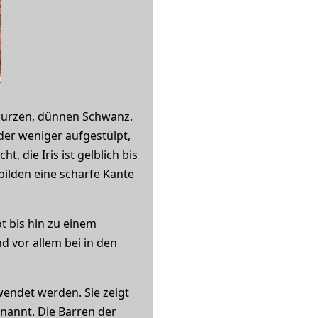
 kurzen, dünnen Schwanz.
der weniger aufgestülpt,
, die Iris ist gelblich bis
bilden eine scharfe Kante
t bis hin zu einem
d vor allem bei in den
wendet werden. Sie zeigt
nannt. Die Barren der