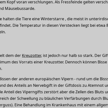
em Kopf voran verschlungen. Als Fressfeinde gelten versch
und Mäusebussarde.
alten die Tiere eine Winterstarre , die meist in unterirdis
findet. Die Temperatur in diesen Verstecken liegt bei etwa 8
eln.
nelt dem der
Kreuzotter
, ist jedoch nur halb so stark. Der Gi
mum des Vorrats einer Kreuzotter. Dennoch können Bisse im
n.
n Bissen der anderen europäischen Vipern - rund um die Biss
und des Anteils an Nervebgift in der Giftdosis zu Atemnot
Anteil des Viperngifts zerstört aber die Zellen des Blut
ich der Schwellung zu bläulichen Verfärbungen durch Blut
guss). Eine Behandlung im Krankenhaus mit einem allgeme