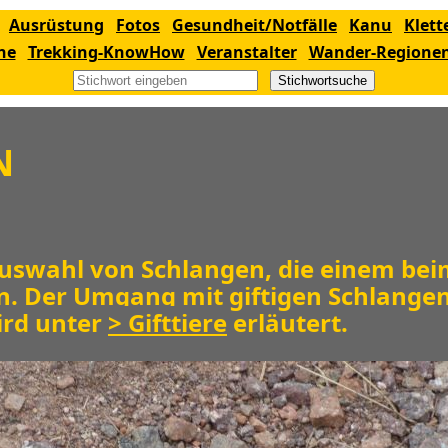
Ausrüstung
Fotos
Gesundheit/Notfälle
Kanu
Klett
ne
Trekking-KnowHow
Veranstalter
Wander-Regione
Stichwortsuche
N
Auswahl von Schlangen, die einem bei
. Der Umgang mit giftigen Schlange
ird unter
> Gifttiere
erläutert.