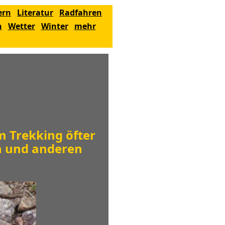
ern
Literatur
Radfahren
n
Wetter
Winter
mehr
m Trekking öfter
n und anderen