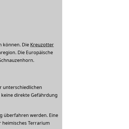
en können. Die
Kreuzotter
region. Die Europäische
 Schnauzenhorn.
r unterschiedlichen
t keine direkte Gefährdung
ig überfahren werden. Eine
hr heimisches Terrarium