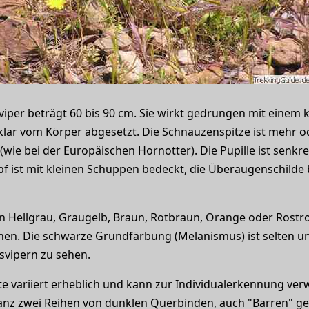
viper beträgt 60 bis 90 cm. Sie wirkt gedrungen mit einem
 klar vom Körper abgesetzt. Die Schnauzenspitze ist mehr o
e bei der Europäischen Hornotter). Die Pupille ist senkrecht
f ist mit kleinen Schuppen bedeckt, die Überaugenschilde 
 Hellgrau, Graugelb, Braun, Rotbraun, Orange oder Rostro
hen. Die schwarze Grundfärbung (Melanismus) ist selten un
vipern zu sehen.
e variiert erheblich und kann zur Individualerkennung ver
z zwei Reihen von dunklen Querbinden, auch "Barren" ge