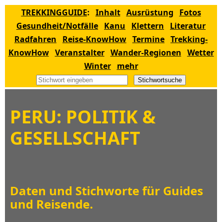
TREKKINGGUIDE
:
Inhalt
Ausrüstung
Fotos
Gesundheit/Notfälle
Kanu
Klettern
Literatur
Radfahren
Reise-KnowHow
Termine
Trekking-
KnowHow
Veranstalter
Wander-Regionen
Wetter
Winter
mehr
Stichwortsuche
PERU: POLITIK &
GESELLSCHAFT
Daten und Stichworte für Guides
und Reisende.