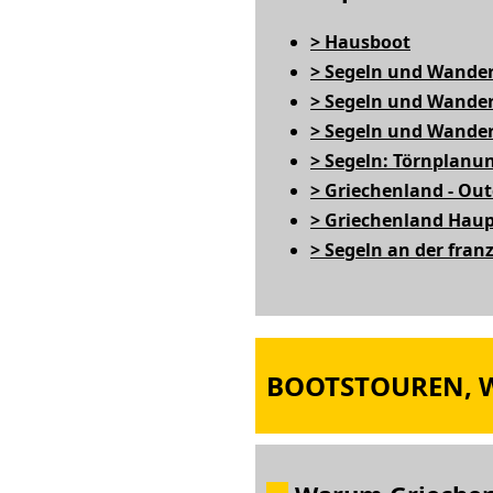
> Hausboot
> Segeln und Wande
> Segeln und Wander
> Segeln und Wander
> Segeln: Törnplanu
> Griechenland - Ou
> Griechenland Haup
> Segeln an der fran
BOOTSTOUREN, W