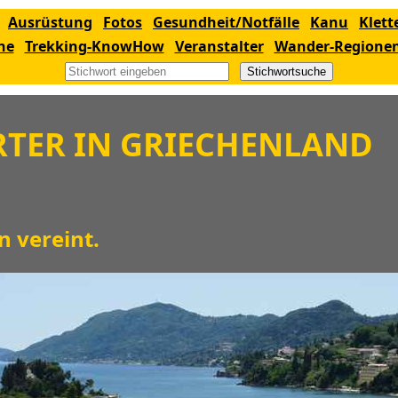
Ausrüstung
Fotos
Gesundheit/Notfälle
Kanu
Klett
ne
Trekking-KnowHow
Veranstalter
Wander-Regione
Stichwortsuche
TER IN GRIECHENLAND
 vereint.