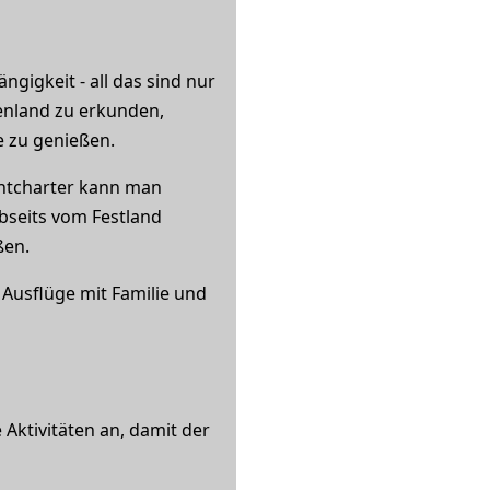
ngigkeit - all das sind nur
henland zu erkunden,
e zu genießen.
chtcharter kann man
bseits vom Festland
ßen.
 Ausflüge mit Familie und
Aktivitäten an, damit der