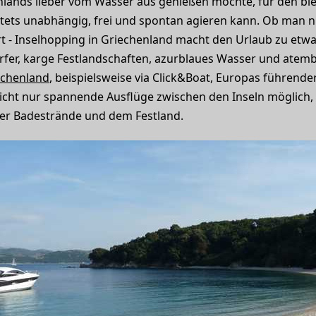
lands lieber vom Wasser aus genießen möchte, für den biet
tets unabhängig, frei und spontan agieren kann. Ob man nu
t - Inselhopping in Griechenland macht den Urlaub zu et
örfer, karge Festlandschaften, azurblaues Wasser und atem
echenland
, beispielsweise via Click&Boat, Europas führende
icht nur spannende Ausflüge zwischen den Inseln möglich
er Badestrände und dem Festland.