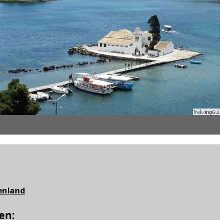
enland
en: