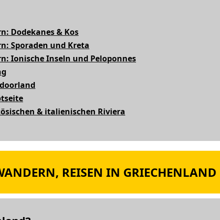
rn: Dodekanes & Kos
n: Sporaden und Kreta
n: Ionische Inseln und Peloponnes
ng
tdoorland
tseite
zösischen & italienischen Riviera
ANDERN, REISEN IN GRIECHENLAND