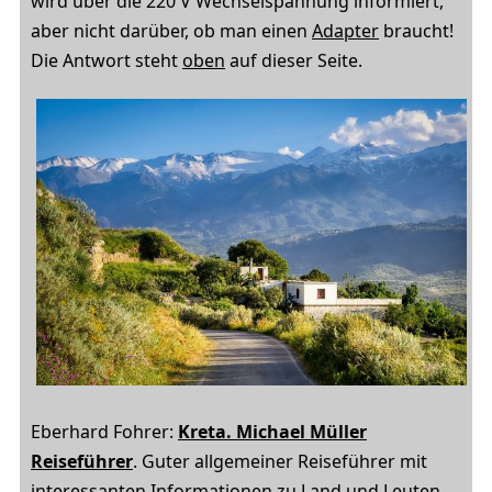
wird über die 220 V Wechselspannung informiert,
aber nicht darüber, ob man einen
Adapter
braucht!
Die Antwort steht
oben
auf dieser Seite.
Eberhard Fohrer:
Kreta
. Michael Müller
Reiseführer
. Guter allgemeiner Reiseführer mit
interessanten Informationen zu Land und Leuten