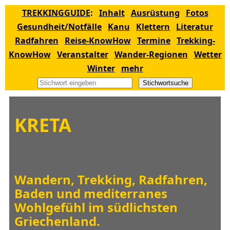
TREKKINGGUIDE
:
Inhalt
Ausrüstung
Fotos
Gesundheit/Notfälle
Kanu
Klettern
Literatur
Radfahren
Reise-KnowHow
Termine
Trekking-
KnowHow
Veranstalter
Wander-Regionen
Wetter
Winter
mehr
Stichwortsuche
KRETA
Wandern, Trekking, Radfahren,
Baden und mediterranes
Wohlgefühl im südlichsten
Griechenland.