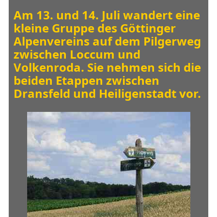
Am 13. und 14. Juli wandert eine
kleine Gruppe des Göttinger
Alpenvereins auf dem Pilgerweg
zwischen Loccum und
Volkenroda. Sie nehmen sich die
beiden Etappen zwischen
Dransfeld und Heiligenstadt vor.