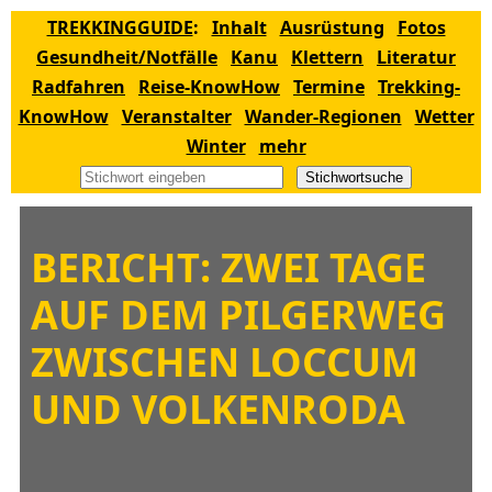
TREKKINGGUIDE
:
Inhalt
Ausrüstung
Fotos
Gesundheit/Notfälle
Kanu
Klettern
Literatur
Radfahren
Reise-KnowHow
Termine
Trekking-
KnowHow
Veranstalter
Wander-Regionen
Wetter
Winter
mehr
Stichwortsuche
BERICHT: ZWEI TAGE
AUF DEM PILGERWEG
ZWISCHEN LOCCUM
UND VOLKENRODA