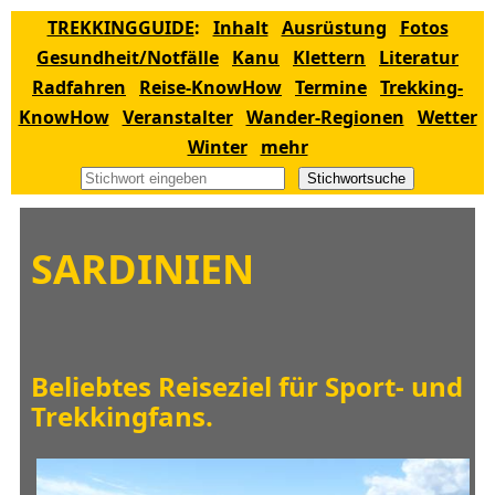
TREKKINGGUIDE
:
Inhalt
Ausrüstung
Fotos
Gesundheit/Notfälle
Kanu
Klettern
Literatur
Radfahren
Reise-KnowHow
Termine
Trekking-
KnowHow
Veranstalter
Wander-Regionen
Wetter
Winter
mehr
Stichwortsuche
SARDINIEN
Beliebtes Reiseziel für Sport- und
Trekkingfans
.