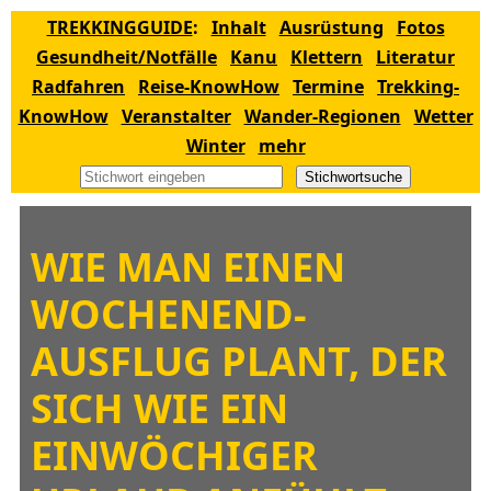
TREKKINGGUIDE
:
Inhalt
Ausrüstung
Fotos
Gesundheit/Notfälle
Kanu
Klettern
Literatur
Radfahren
Reise-KnowHow
Termine
Trekking-
KnowHow
Veranstalter
Wander-Regionen
Wetter
Winter
mehr
Stichwortsuche
WIE MAN EINEN
WOCHENEND­
AUSFLUG PLANT, DER
SICH WIE EIN
EINWÖCHIGER