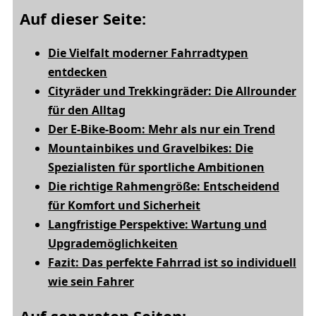
Auf dieser Seite:
Die Vielfalt moderner Fahrradtypen
entdecken
Cityräder und Trekkingräder: Die Allrounder
für den Alltag
Der E-Bike-Boom: Mehr als nur ein Trend
Mountainbikes und Gravelbikes: Die
Spezialisten für sportliche Ambitionen
Die richtige Rahmengröße: Entscheidend
für Komfort und Sicherheit
Langfristige Perspektive: Wartung und
Upgrademöglichkeiten
Fazit: Das perfekte Fahrrad ist so individuell
wie sein Fahrer