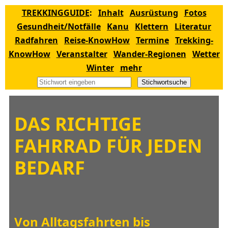
TREKKINGGUIDE
:
Inhalt
Ausrüstung
Fotos
Gesundheit/Notfälle
Kanu
Klettern
Literatur
Radfahren
Reise-KnowHow
Termine
Trekking-
KnowHow
Veranstalter
Wander-Regionen
Wetter
Winter
mehr
Stichwortsuche
DAS RICHTIGE
FAHRRAD FÜR JEDEN
BEDARF
Von Alltagsfahrten bis