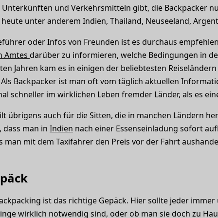
s Unterkünften und Verkehrsmitteln gibt, die Backpacker nu
 heute unter anderem Indien, Thailand, Neuseeland, Argent
iseführer oder Infos von Freunden ist es durchaus empfehlen
en Amtes
darüber zu informieren, welche Bedingungen in d
zten Jahren kam es in einigen der beliebtesten Reiseländer
ls Backpacker ist man oft vom täglich aktuellen Informati
 schneller im wirklichen Leben fremder Länder, als es eine
ilt übrigens auch für die Sitten, die in manchen Ländern h
, dass man in
Indien
nach einer Essenseinladung sofort auf
 man mit dem Taxifahrer den Preis vor der Fahrt aushandel
epäck
ckpacking ist das richtige Gepäck. Hier sollte jeder imme
inge wirklich notwendig sind, oder ob man sie doch zu Ha