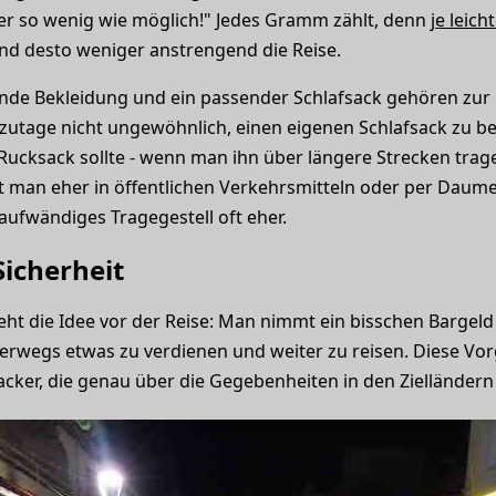
aber so wenig wie möglich!" Jedes Gramm zählt, denn
je leic
 und desto weniger anstrengend die Reise.
nende Bekleidung und ein passender Schlafsack gehören zur
utzutage nicht ungewöhnlich, einen eigenen Schlafsack zu be
ucksack sollte - wenn man ihn über längere Strecken tragen
t man eher in öffentlichen Verkehrsmitteln oder per Daumen
aufwändiges Tragegestell oft eher.
Sicherheit
eht die Idee vor der Reise: Man nimmt ein bisschen Bargeld
erwegs etwas zu verdienen und weiter zu reisen. Diese Vor
cker, die genau über die Gegebenheiten in den Zielländern