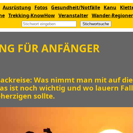
Ausrüstung
Fotos
Gesundheit/Notfälle
Kanu
Klett
ne
Trekking-KnowHow
Veranstalter
Wander-Regione
Stichwortsuche
NG FÜR ANFÄNGER
ksackreise: Was nimmt man mit auf die
s ist noch wichtig und wo lauern Fall
herzigen sollte.