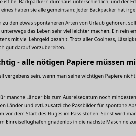
e ist bei Backpackern durchaus unterschiedlich, und der E
h eines haben sie alle gemeinsam: Jeder Backpacker hat i
zu den etwas spontaneren Arten von Urlaub gehören, soll
unterwegs das Leben sehr viel leichter machen. Ein rein 
ns mit viel Lehrgeld bezahlt. Trotz aller Coolness, Lässigk
sich gut darauf vorzubereiten.
tig - alle nötigen Papiere müssen mi
ell vergebens sein, wenn man seine wichtigen Papiere nicht
 für manche Länder bis zum Ausreisedatum noch mindestens
en Länder und evtl. zusätzliche Passbilder für spontane Abs
 vor dem Start des Fluges im Pass stehen. Sonst wird man
Einreiseflughafen gnadenlos in die nächste Maschine zur