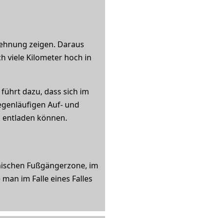
dehnung zeigen. Daraus
 viele Kilometer hoch in
ührt dazu, dass sich im
egenläufigen Auf- und
z entladen können.
eimischen Fußgängerzone, im
man im Falle eines Falles