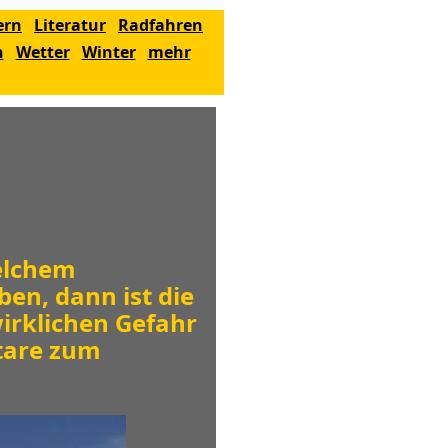
ern
Literatur
Radfahren
n
Wetter
Winter
mehr
elchem
n, dann ist die
wirklichen Gefahr
tare zum