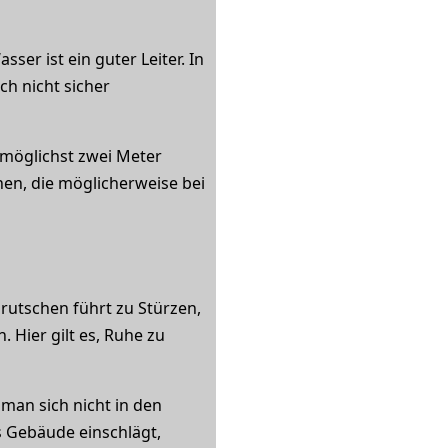
ser ist ein guter Leiter. In
ch nicht sicher
 möglichst zwei Meter
hen, die möglicherweise bei
srutschen führt zu Stürzen,
 Hier gilt es, Ruhe zu
man sich nicht in den
s Gebäude einschlägt,