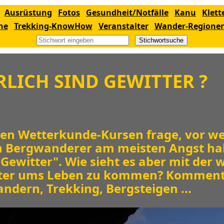
Ausrüstung
Fotos
Gesundheit/Notfälle
Kanu
Klett
ne
Trekking-KnowHow
Veranstalter
Wander-Regione
Stichwortsuche
RLICH SIND GEWITTER ?
nen Wetterkunde-Kursen frage, vor w
 Bergwanderer am meisten Angst habe
Gewitter". Wie sieht es aber mit der 
tter ums Leben zu kommen? Kommen
ndern, Trekking, Bergsteigen ...