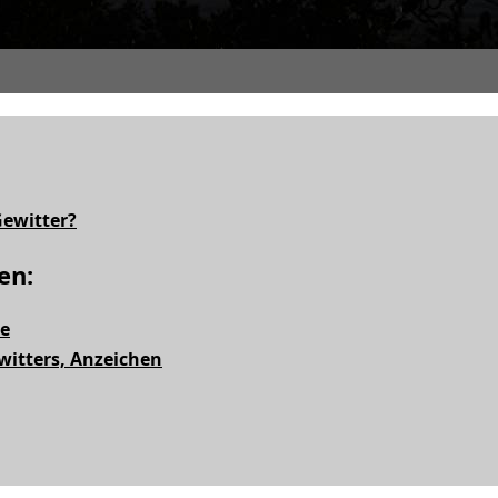
Gewitter?
en:
te
witters, Anzeichen