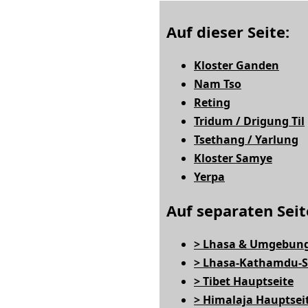
Auf dieser Seite:
Kloster Ganden
Nam Tso
Reting
Tridum / Drigung Til
Tsethang / Yarlung
Kloster Samye
Yerpa
Auf separaten Seit
> Lhasa & Umgebun
> Lhasa-Kathamdu-S
> Tibet Hauptseite
> Himalaja Hauptsei