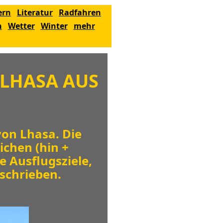
ern
Literatur
Radfahren
n
Wetter
Winter
mehr
 LHASA AUS
von Lhasa. Die
eichen (hin +
e Ausflugsziele,
schrieben.