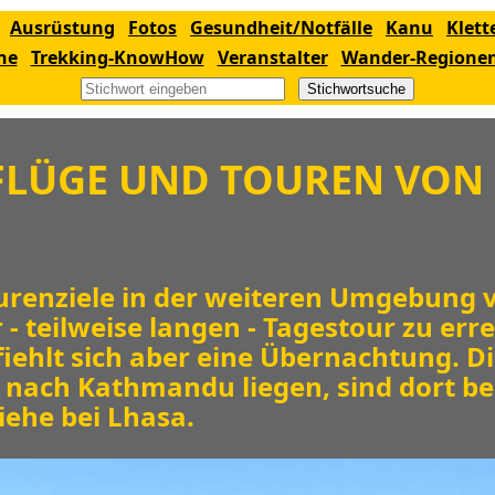
Ausrüstung
Fotos
Gesundheit/Notfälle
Kanu
Klett
ne
Trekking-KnowHow
Veranstalter
Wander-Regione
Stichwortsuche
SFLÜGE UND TOUREN VON
urenziele in der weiteren Umgebung 
r - teilweise langen - Tagestour zu err
iehlt sich aber eine Übernachtung. Di
e nach Kathmandu liegen, sind dort be
ehe bei Lhasa.