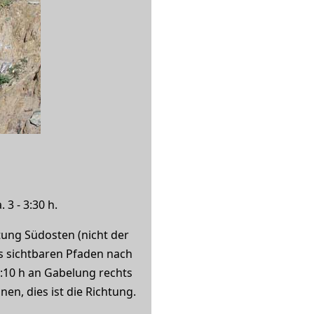
3 - 3:30 h.
tung Südosten (nicht der
s sichtbaren Pfaden nach
0:10 h an Gabelung rechts
n, dies ist die Richtung.