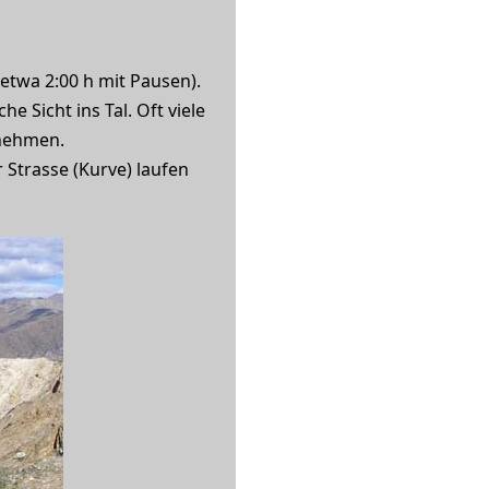
 etwa 2:00 h mit Pausen).
e Sicht ins Tal. Oft viele
nehmen.
Strasse (Kurve) laufen