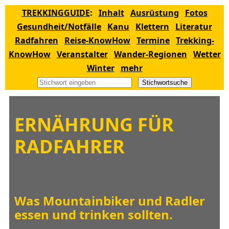
TREKKINGGUIDE
:
Inhalt
Ausrüstung
Fotos
Gesundheit/Notfälle
Kanu
Klettern
Literatur
Radfahren
Reise-KnowHow
Termine
Trekking-
KnowHow
Veranstalter
Wander-Regionen
Wetter
Winter
mehr
Stichwortsuche
ERNÄHRUNG FÜR
RADFAHRER
Was Mountainbiker und Radler
essen und trinken sollten.