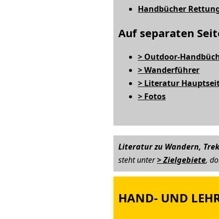
Handbücher Rettung,
Auf separaten Seit
> Outdoor-Handbüc
> Wanderführer
> Literatur Hauptsei
> Fotos
Literatur zu Wandern, Tre
steht unter
> Zielgebiete
, d
HAND- UND LEH