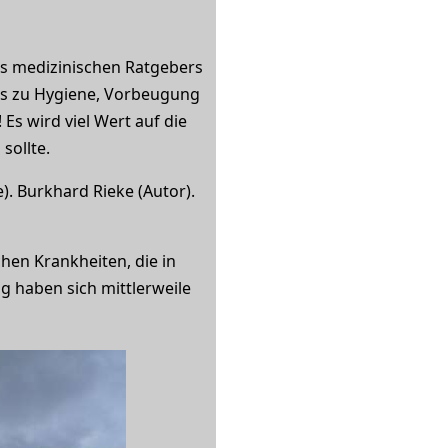
s medizinischen Ratgebers
ps zu Hygiene, Vorbeugung
Es wird viel Wert auf die
sollte.
). Burkhard Rieke (Autor).
chen Krankheiten, die in
g haben sich mittlerweile