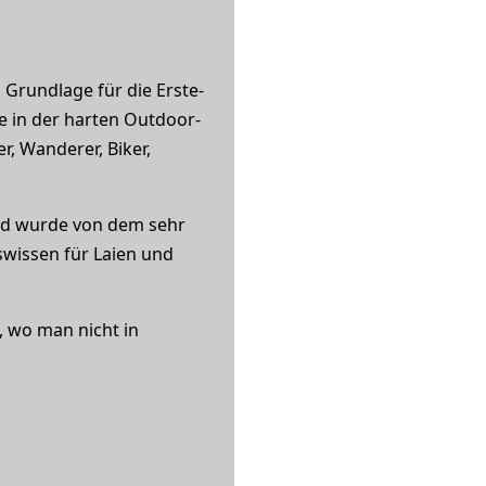
 Grundlage für die Erste-
e in der harten Outdoor-
r, Wanderer, Biker,
nd wurde von dem sehr
swissen für Laien und
, wo man nicht in