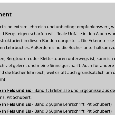
ment
ert sind extrem lehrreich und unbedingt empfehlenswert, w
Bergsteigen schärfen will. Reale Unfälle in den Alpen wur
trukturiert in diesen Bänden dargestellt. Die Erkenntnisse 
nen Lehrbuches. Außerdem sind die Bücher unterhaltsam zu
n, Bergtouren oder Klettertouren unterwegs ist, kann ich
ch viel gelernt und meine Sinne geschärft. Auch für ander
d die Bücher lehrreich, weil es oft auch grundsätzlich um 
eht.
 in Fels und Eis
- Band 1: Erlebnisse und Ergebnisse aus d
s, Pit Schubert.
 in Fels und Eis
- Band 2 (Alpine Lehrschrift, Pit Schubert)
 in Fels und Eis
- Band 3 (Alpine Lehrschrift, Pit Schubert)