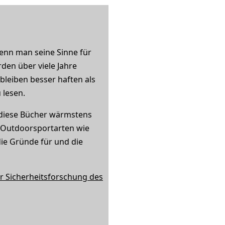
enn man seine Sinne für
den über viele Jahre
bleiben besser haften als
 lesen.
 diese Bücher wärmstens
e Outdoorsportarten wie
die Gründe für und die
er Sicherheitsforschung des