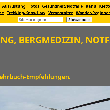
Ausrüstung
Fotos
Gesundheit/Notfälle
Kanu
Klett
ne
Trekking-KnowHow
Veranstalter
Wander-Regione
Stichwortsuche
NG, BERGMEDIZIN, NOTF
ehrbuch-Empfehlungen.