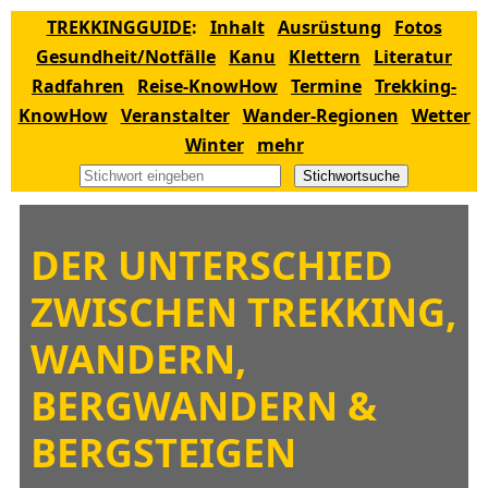
TREKKINGGUIDE
:
Inhalt
Ausrüstung
Fotos
Gesundheit/Notfälle
Kanu
Klettern
Literatur
Radfahren
Reise-KnowHow
Termine
Trekking-
KnowHow
Veranstalter
Wander-Regionen
Wetter
Winter
mehr
Stichwortsuche
DER UNTERSCHIED
ZWISCHEN TREKKING,
WANDERN,
BERGWANDERN &
BERGSTEIGEN