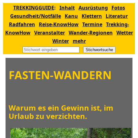
TREKKINGGUIDE
:
Inhalt
Ausrüstung
Fotos
Gesundheit/Notfälle
Kanu
Klettern
Literatur
Radfahren
Reise-KnowHow
Termine
Trekking-
KnowHow
Veranstalter
Wander-Regionen
Wetter
Winter
mehr
Stichwortsuche
FASTEN-WANDERN
Warum es ein Gewinn ist, im
Urlaub zu verzichten
.