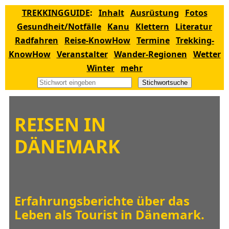
TREKKINGGUIDE
:
Inhalt
Ausrüstung
Fotos
Gesundheit/Notfälle
Kanu
Klettern
Literatur
Radfahren
Reise-KnowHow
Termine
Trekking-
KnowHow
Veranstalter
Wander-Regionen
Wetter
Winter
mehr
Stichwortsuche
REISEN IN
DÄNEMARK
Erfahrungsberichte über das
Leben als Tourist in Dänemark.