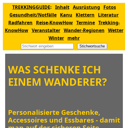
TREKKINGGUIDE
:
Inhalt
Ausrüstung
Fotos
Gesundheit/Notfälle
Kanu
Klettern
Literatur
Radfahren
Reise-KnowHow
Termine
Trekking-
KnowHow
Veranstalter
Wander-Regionen
Wetter
Winter
mehr
Stichwortsuche
WAS SCHENKE ICH
EINEM WANDERER?
Personalisierte Geschenke,
Accessoires und Essbares - damit
man auf der sicheren Seite