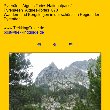
Pyrenäen: Aigues Tortes Nationalpark /
Pyrenaeen_Aigues-Tortes_070
Wandern und Bergsteigen in der schönsten Region der
Pyrenäen
www.TrekkingGuide.de
post@trekkingguide.de