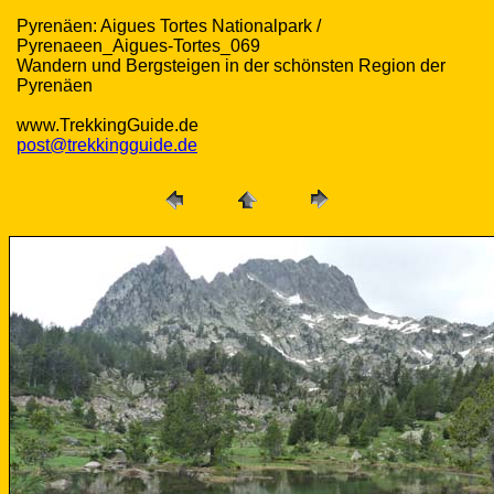
Pyrenäen: Aigues Tortes Nationalpark /
Pyrenaeen_Aigues-Tortes_069
Wandern und Bergsteigen in der schönsten Region der
Pyrenäen
www.TrekkingGuide.de
post@trekkingguide.de