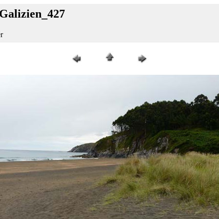
_Galizien_427
r