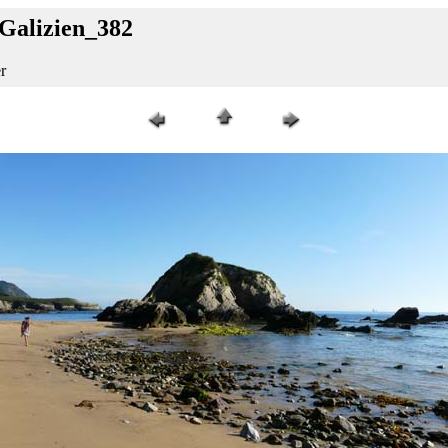
_Galizien_382
r