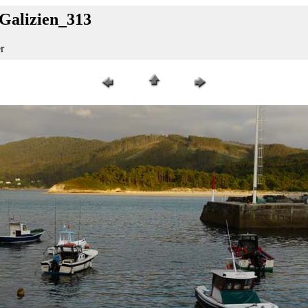
_Galizien_313
r