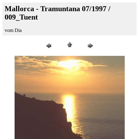
Mallorca - Tramuntana 07/1997 /
009_Tuent
vom Dia