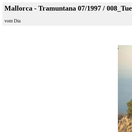
Mallorca - Tramuntana 07/1997 / 008_Tue
vom Dia