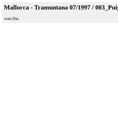
Mallorca - Tramuntana 07/1997 / 003_Pu
vom Dia