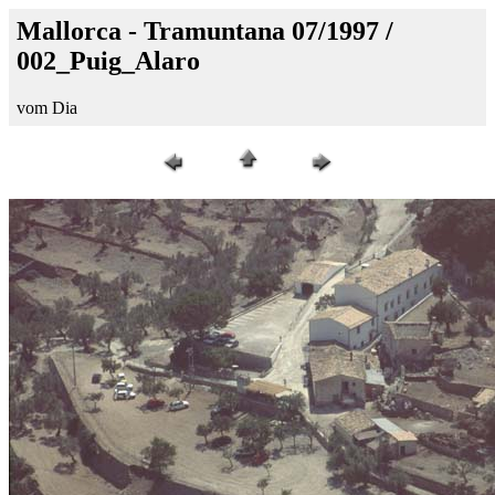
Mallorca - Tramuntana 07/1997 /
002_Puig_Alaro
vom Dia