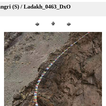
angri (S) / Ladakh_0463_DxO