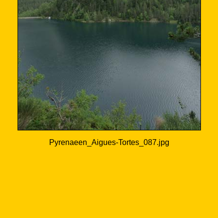
Pyrenaeen_Aigues-Tortes_087.jpg