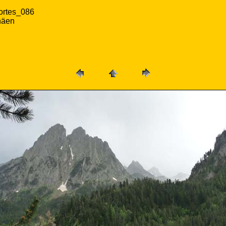
ortes_086
näen