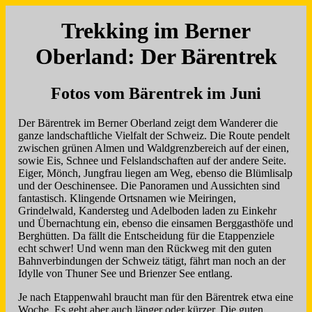
Trekking im Berner
Oberland: Der Bärentrek
Fotos vom Bärentrek im Juni
Der Bärentrek im Berner Oberland zeigt dem Wanderer die
ganze landschaftliche Vielfalt der Schweiz. Die Route pendelt
zwischen grünen Almen und Waldgrenzbereich auf der einen,
sowie Eis, Schnee und Felslandschaften auf der andere Seite.
Eiger, Mönch, Jungfrau liegen am Weg, ebenso die Blümlisalp
und der Oeschinensee. Die Panoramen und Aussichten sind
fantastisch. Klingende Ortsnamen wie Meiringen,
Grindelwald, Kandersteg und Adelboden laden zu Einkehr
und Übernachtung ein, ebenso die einsamen Berggasthöfe und
Berghütten. Da fällt die Entscheidung für die Etappenziele
echt schwer! Und wenn man den Rückweg mit den guten
Bahnverbindungen der Schweiz tätigt, fährt man noch an der
Idylle von Thuner See und Brienzer See entlang.
Je nach Etappenwahl braucht man für den Bärentrek etwa eine
Woche. Es geht aber auch länger oder kürzer. Die guten