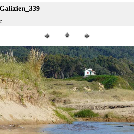
_Galizien_339
r