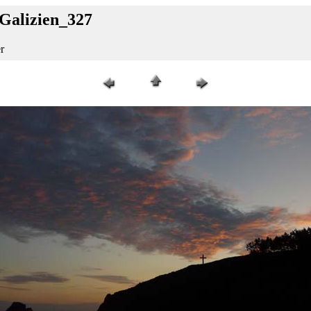
_Galizien_327
r