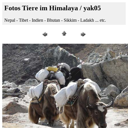
Fotos Tiere im Himalaya / yak05
Nepal - Tibet - Indien - Bhutan - Sikkim - Ladakh ... etc.