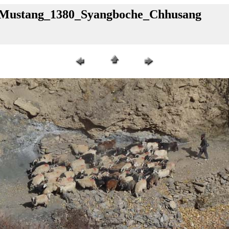
l_Mustang_1380_Syangboche_Chhusang