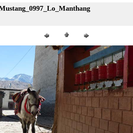
l_Mustang_0997_Lo_Manthang