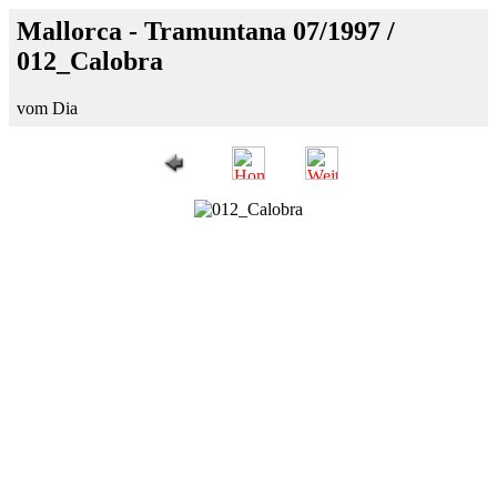
Mallorca - Tramuntana 07/1997 /
012_Calobra
vom Dia