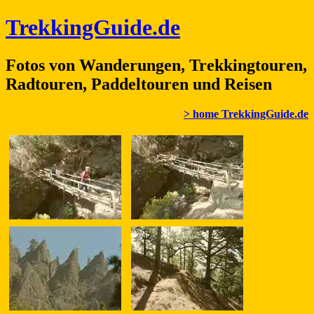
TrekkingGuide.de
Fotos von Wanderungen, Trekkingtouren,
Radtouren, Paddeltouren und Reisen
> home TrekkingGuide.de