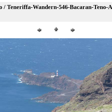
o / Teneriffa-Wandern-546-Bacaran-Teno-A