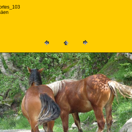
ortes_103
näen