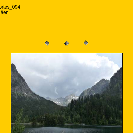
ortes_094
näen