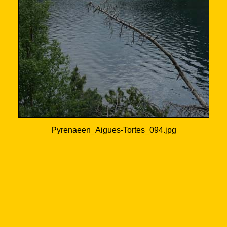
Pyrenaeen_Aigues-Tortes_094.jpg