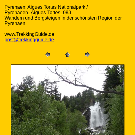
Pyrenäen: Aigues Tortes Nationalpark /
Pyrenaeen_Aigues-Tortes_083
Wandern und Bergsteigen in der schönsten Region der
Pyrenäen
www.TrekkingGuide.de
post@trekkingguide.de