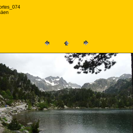
ortes_074
näen