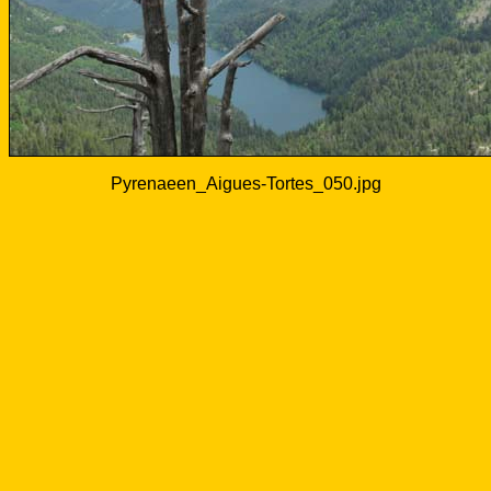
Pyrenaeen_Aigues-Tortes_050.jpg