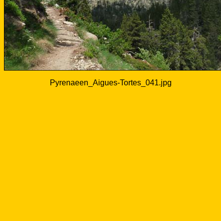
Pyrenaeen_Aigues-Tortes_041.jpg