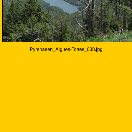
Pyrenaeen_Aigues-Tortes_038.jpg